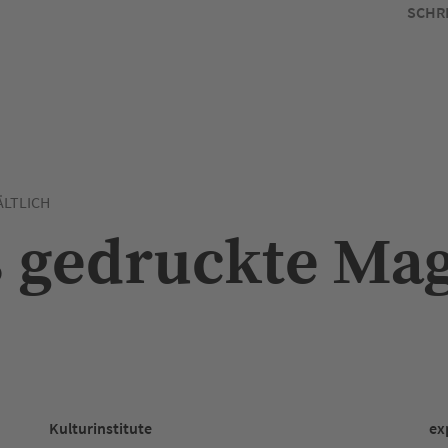
SCHR
ÄLTLICH
as gedruckte Ma
Kulturinstitute
ex