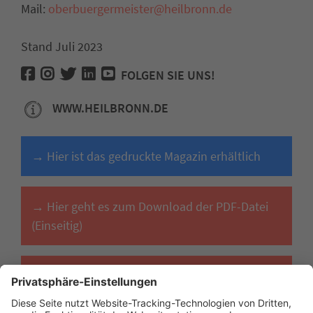
Mail:
oberbuergermeister@heilbronn.de
Stand Juli 2023
FOLGEN SIE UNS!
WWW.HEILBRONN.DE
→ Hier ist das gedruckte Magazin erhältlich
→ Hier geht es zum Download der PDF-Datei
(Einseitig)
→ Hier geht es zum Download der PDF-Datei
(Doppelseitig)