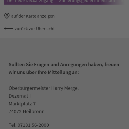
Der neue Neckarzugang
Sanierungsgebiet Innenstadt
#So
auf der Karte anzeigen
zurück zur Übersicht
Sollten Sie Fragen und Anregungen haben, freuen
wir uns über Ihre Mitteilung an:
Oberbürgermeister Harry Mergel
Dezernat I
Marktplatz 7
74072 Heilbronn
Tel. 07131 56-2000