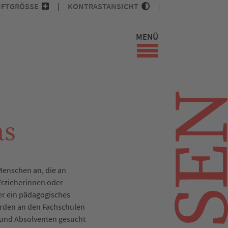
IFTGRÖSSE
KONTRASTANSICHT
MENÜ
as
 Menschen an, die an
Erzieherinnen oder
der ein pädagogisches
erden an den Fachschulen
 und Absolventen gesucht