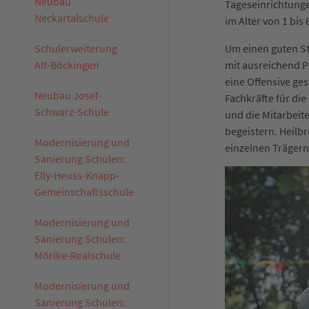
Neubau
Tageseinrichtunge
Neckartalschule
im Alter von 1 bis
Schulerweiterung
Um einen guten St
Alt-Böckingen
mit ausreichend P
eine Offensive gest
Neubau Josef-
Fachkräfte für di
Schwarz-Schule
und die Mitarbeite
begeistern. Heilb
Modernisierung und
einzelnen Trägern
Sanierung Schulen:
Elly-Heuss-Knapp-
Gemeinschaftsschule
Modernisierung und
Sanierung Schulen:
Mörike-Realschule
Modernisierung und
Sanierung Schulen: