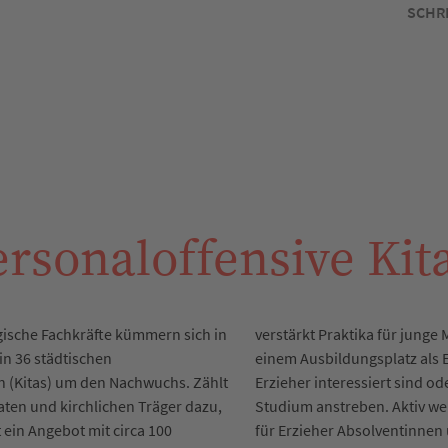
SCHR
rsonaloffensive Kit
ische Fachkräfte kümmern sich in
verstärkt Praktika für junge
in 36 städtischen
einem Ausbildungsplatz als 
n (Kitas) um den Nachwuchs. Zählt
Erzieher interessiert sind o
aten und kirchlichen Träger dazu,
Studium anstreben. Aktiv w
 ein Angebot mit circa 100
für Erzieher Absolventinnen