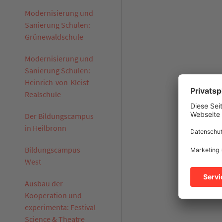
Modernisierung und
Sanierung Schulen:
Grünewaldschule
Modernisierung und
Sanierung Schulen:
Heinrich-von-Kleist-
Realschule
Der Bildungscampus
in Heilbronn
Bildungscampus
West
Ausbau der
Kooperation und
experimenta: Festival
Science & Theatre