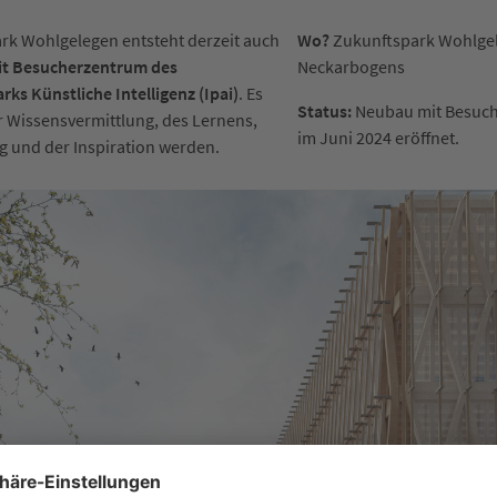
rk Wohlgelegen entsteht derzeit auch
Wo?
Zukunftspark Wohlgel
t Besucherzentrum des
Neckarbogens
ks Künstliche Intelligenz (Ipai)
. Es
Status:
Neubau mit Besuch
er Wissensvermittlung, des Lernens,
im Juni 2024 eröffnet.
g und der Inspiration werden.