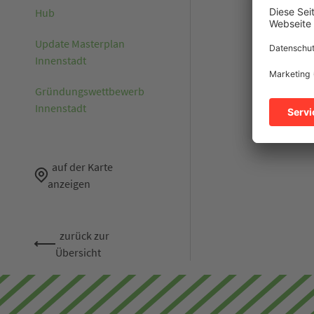
Hub
Update Masterplan
Innenstadt
Gründungswettbewerb
Innenstadt
auf der Karte
anzeigen
zurück zur
Übersicht