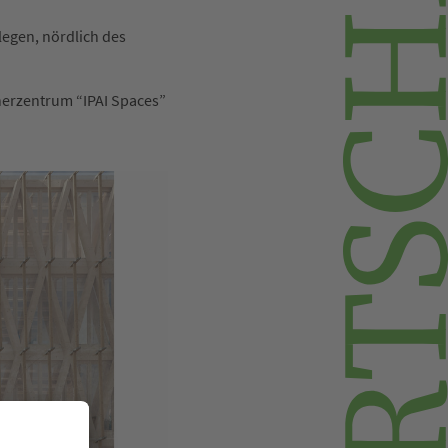
egen, nördlich des
erzentrum “IPAI Spaces”