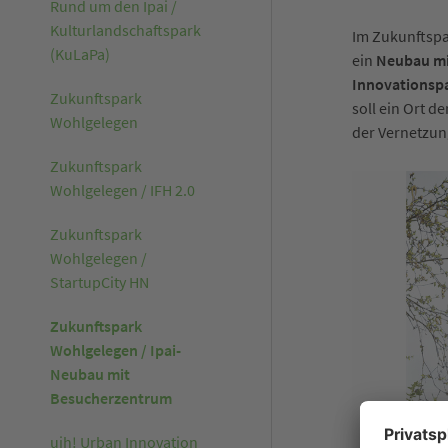
Rund um den Ipai /
Kulturlandschaftspark
Im Zukunftspa
(KuLaPa)
ein
Neubau mi
Innovationspar
Zukunftspark
soll ein Ort d
Wohlgelegen
der Vernetzun
Zukunftspark
Wohlgelegen / IFH 2.0
Zukunftspark
Wohlgelegen /
StartupCity HN
Zukunftspark
Wohlgelegen / Ipai-
Neubau mit
Besucherzentrum
uih! Urban Innovation